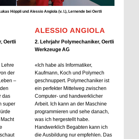
ukas Höppli und Alessio Angiola (v. l.), Lernende bei Oertli
ALESSIO ANGIOLA
 Oertli
2. Lehrjahr Polymechaniker, Oertli
Werkzeuge AG
 Lehre
«Ich habe als Informatiker,
von der
Kaufmann, Koch und Polymech
Leben –
geschnuppert. Polymechaniker ist
nden
ein perfekter Mittelweg zwischen
r das
Computer- und handwerklicher
n super
Arbeit. Ich kann an der Maschine
würde
programmieren und sehe danach,
 Macht
was ich hergestellt habe.
e
Handwerklich Begabten kann ich
eschaut
die Ausbildung nur empfehlen. Das