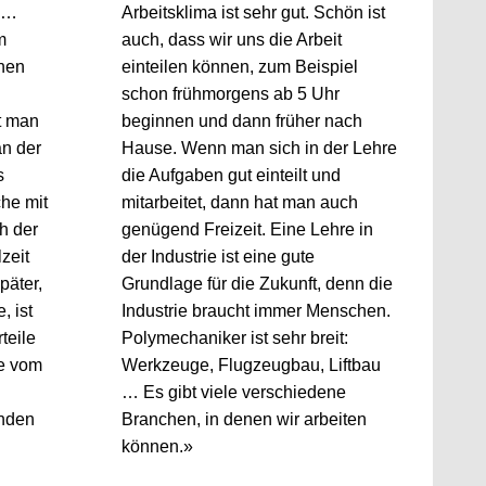
V …
Arbeitsklima ist sehr gut. Schön ist
m
auch, dass wir uns die Arbeit
inen
einteilen können, zum Beispiel
schon frühmorgens ab 5 Uhr
t man
beginnen und dann früher nach
an der
Hause. Wenn man sich in der Lehre
s
die Aufgaben gut einteilt und
he mit
mitarbeitet, dann hat man auch
h der
genügend Freizeit. Eine Lehre in
zeit
der Industrie ist eine gute
päter,
Grundlage für die Zukunft, denn die
, ist
Industrie braucht immer Menschen.
teile
Polymechaniker ist sehr breit:
e vom
Werkzeuge, Flugzeugbau, Liftbau
… Es gibt viele verschiedene
inden
Branchen, in denen wir arbeiten
können.»