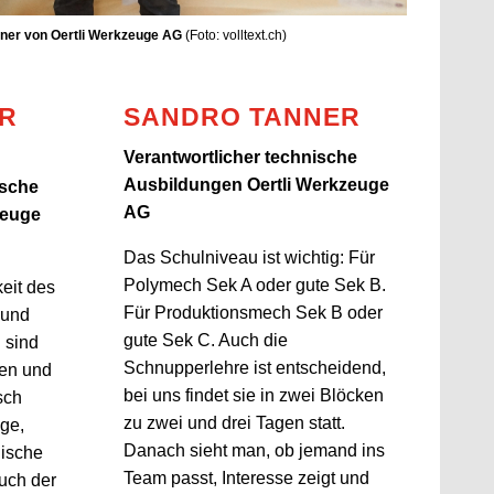
nner von Oertli Werkzeuge AG
(Foto: volltext.ch)
R
SANDRO TANNER
Verantwortlicher technische
Ausbildungen Oertli Werkzeuge
ische
AG
zeuge
Das Schulniveau ist wichtig: Für
Polymech Sek A oder gute Sek B.
keit des
Für Produktionsmech Sek B oder
 und
gute Sek C. Auch die
g sind
Schnupperlehre ist entscheidend,
ben und
bei uns findet sie in zwei Blöcken
sch
zu zwei und drei Tagen statt.
ige,
Danach sieht man, ob jemand ins
ische
Team passt, Interesse zeigt und
uch der